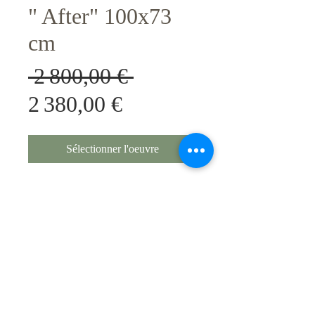
" After" 100x73
cm
Prix
 2 800,00 € 
Prix
original
2 380,00 €
promotionnel
Sélectionner l'oeuvre
Original unique, avec certificat
d'authenticite.
Techniques / Support
Collages . Mixed media , acrylique ,
huile....