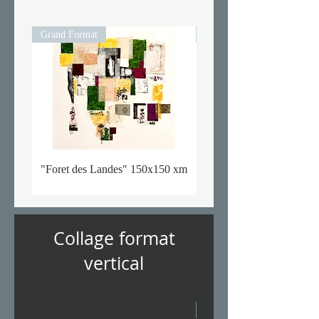
Grand Format
Grand Format
"Foret des Landes" 150x150 xm
"Good Holidays "150x
Collage format
vertical
SOLD