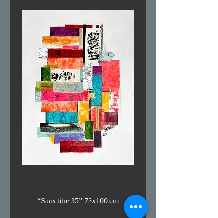
“Sans titre 35” 73x100 cm
" Parc Butte Chaumont"