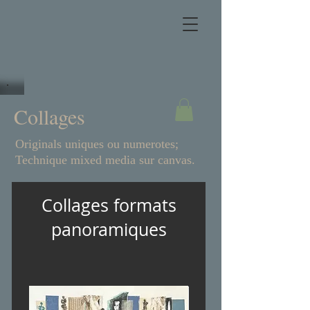
Collages
Originals uniques ou numerotes;
Technique mixed media sur canvas.
Collages formats
panoramiques