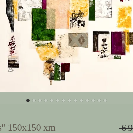
es" 150x150 xm
 6 