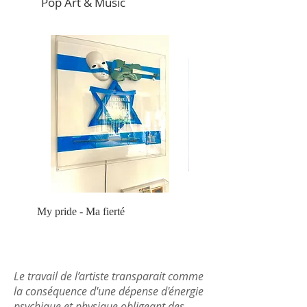
Pop Art & Music
My pride - Ma fierté
« Ha ce qu’on est bien q
est dans son bain » 100x
Le travail de l’artiste transparait comme
la conséquence d'une dépense d'énergie
psychique et physique obligeant des