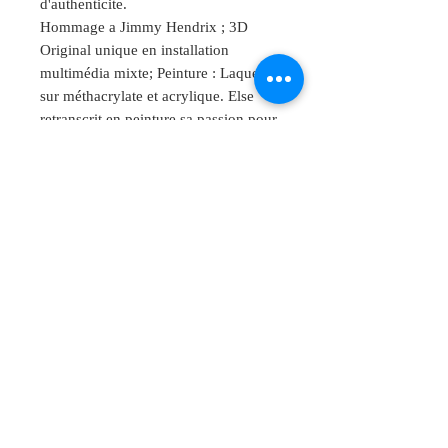
d'authenticite.
Hommage a Jimmy Hendrix ; 3D
Original unique en installation
multimédia mixte; Peinture : Laque
sur méthacrylate et acrylique. Else
retranscrit en peinture sa passion pour
la musique. Elle choisit d'immortaliser
l'instant précis ou le célèbre Jimmy
Hendrix , pionnier des possibilités
explosives de la guitare électrique,
appui sur sa pédale, sans lâcher son
instrument ni perdre de vue son
orchestre.
Techniques / Support
Installation mixed media , peinture
acrylique et peinture céramic sur