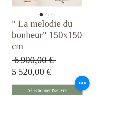
" La melodie du
bonheur" 150x150
cm
Prix
 6 900,00 € 
Prix
original
5 520,00 €
promotionnel
Sélectionner l'oeuvre
Original unique, avec certificat
d'authenticite.