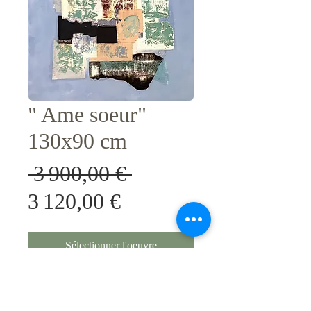
" Ame soeur"
130x90 cm
Prix
 3 900,00 € 
Prix
original
3 120,00 €
promotionnel
Sélectionner l'oeuvre
Original unique, avec certificat
d'authenticite.