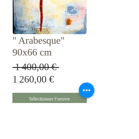
" Arabesque"
90x66 cm
Prix
 1 400,00 € 
Prix
original
1 260,00 €
promotionnel
Sélectionner l'oeuvre
Original numerotes sur 50 , avec
certificat d'authenticite.