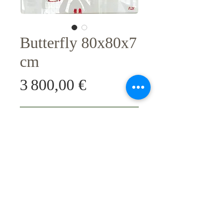
Butterfly 80x80x7
cm
Prix
3 800,00 €
Sélectionner l'oeuvre
Original unique; Technique Ceramic
painting on canvas and Methacrylate
box.