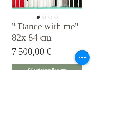
" Dance with me"
82x 84 cm
Prix
7 500,00 €
Sélectionner l'oeuvre
Art cinetique . Original unique,
livre avec certificat d'authenticite.
Technique acrylique sur support
Aluminium. Peinture Ceramique