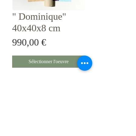
" Dominique"
40x40x8 cm
Prix
990,00 €
Sélectionner l'oeuvre
Original numerote sur 50 , avec
certificat d'authenticite.
Techniques / Support
Collages . Mixed media . Tubes
metacrylate feuille d'or - Oeuvre