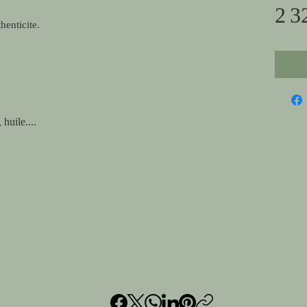
2 3
henticite.
huile....