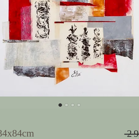
 84x84cm
 2 