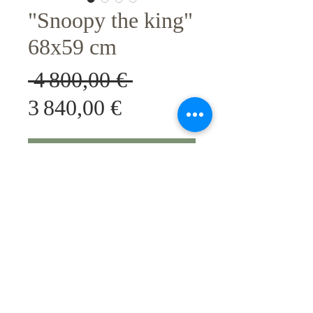
"Snoopy the king"
68x59 cm
Prix
 4 800,00 € 
Prix
original
3 840,00 €
promotionnel
Sélectionner l'oeuvre
Art cinetique: one original and
unique acrylique painting on each
side, fixed on polychlorure of vinyle