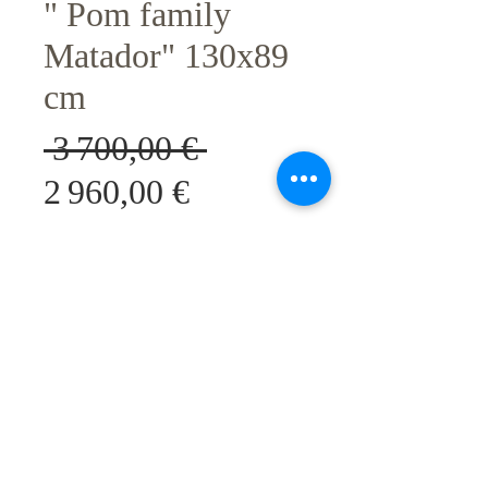
" Pom family
Matador" 130x89
cm
Prix
 3 700,00 € 
Prix
original
2 960,00 €
promotionnel
Sélectionner l'oeuvre
Original unique; mixed media on
canvas