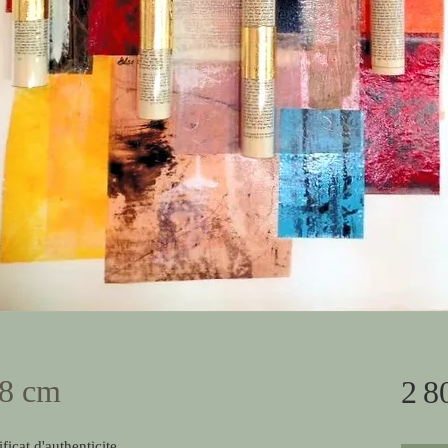
x8 cm
2 8
ficat d'authenticite.