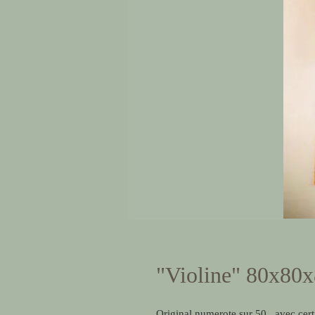
"Violine" 80x80
Original numerote sur 50 , avec certi